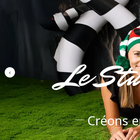
❅
❅
❅
❅
Le Stu
❅
❅
Créons e