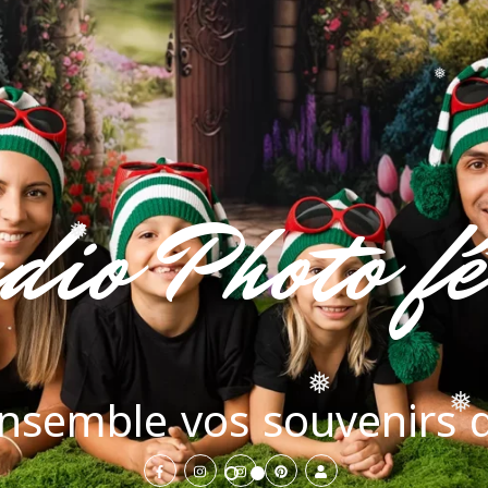
❅
❅
dio Photo fê
❅
nsemble vos souvenirs d