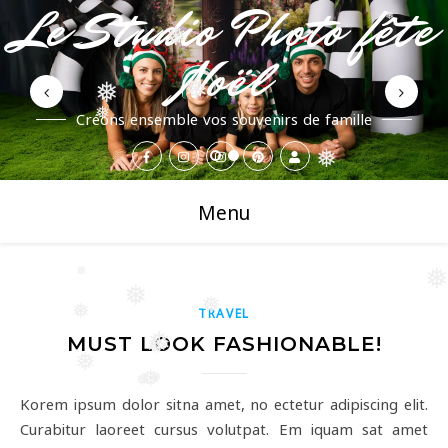
Le Studio Photo fête
❅
❅
Noël
❅
❅
Créons ensemble vos souvenirs de famille
❅
❅
Menu
❅
❅
❅
❅
❅
TRAVEL
❅
MUST LOOK FASHIONABLE!
❅
❅
❅
❅
❅
Korem ipsum dolor sitna amet, no ectetur adipiscing elit.
Curabitur laoreet cursus volutpat. Em iquam sat amet