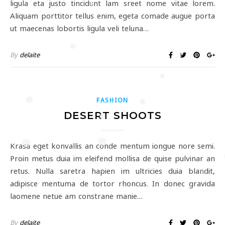
ligula eta justo tincidunt lam sreet nome vitae lorem.
❅
Aliquam porttitor tellus enim, egeta comade augue porta
ut maecenas lobortis ligula veli teluna…
❅
By
delaite
❅
❅
❅
FASHION
❅
DESERT SHOOTS
❅
❅
❅
Krasa eget konvallis an conde mentum iongue nore semi.
Proin metus duia im eleifend mollisa de quise pulvinar an
retus. Nulla saretra hapien im ultricies duia blandit,
❅
adipisce mentuma de tortor rhoncus. In donec gravida
laomene netue am constrane manie…
By
delaite