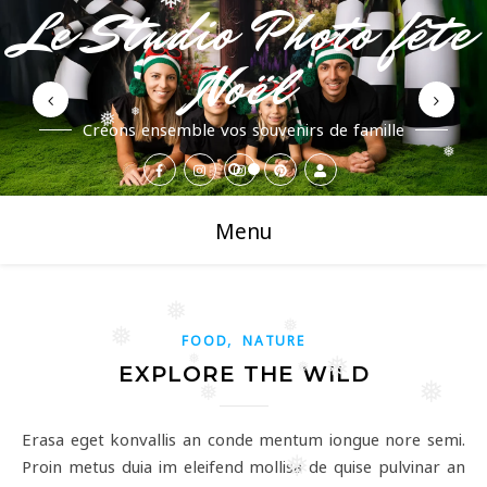
❅
Le Studio Photo fête
❅
Noël
❅
❅
Créons ensemble vos souvenirs de famille
❅
Menu
❅
❅
❅
,
FOOD
NATURE
❅
❅
EXPLORE THE WILD
❅
❅
❅
Erasa eget konvallis an conde mentum iongue nore semi.
Proin metus duia im eleifend mollisa de quise pulvinar an
❅