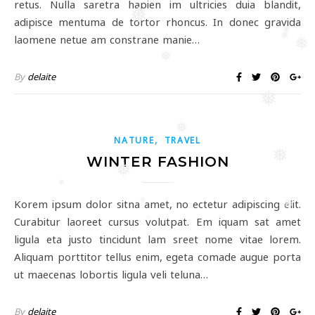
retus. Nulla saretra hapien im ultricies duia blandit,
❅
adipisce mentuma de tortor rhoncus. In donec gravida
❅
laomene netue am constrane manie…
❅
❅
❅
By
delaite
❅
❅
,
NATURE
TRAVEL
❅
WINTER FASHION
❅
❅
Korem ipsum dolor sitna amet, no ectetur adipiscing elit.
❅
❅
Curabitur laoreet cursus volutpat. Em iquam sat amet
❅
ligula eta justo tincidunt lam sreet nome vitae lorem.
❅
❅
Aliquam porttitor tellus enim, egeta comade augue porta
ut maecenas lobortis ligula veli teluna…
By
delaite