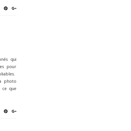
nés qui
es pour
liables.
la photo
, ce que