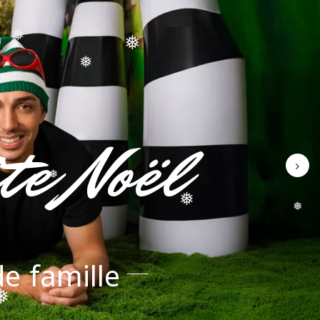
❅
❅
❅
te Noël
❅
❅
❅
e famille
❅