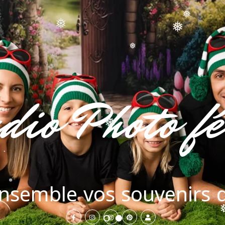
❅
❅
❅
❅
dio Photo fê
❅
nsemble vos souvenirs d
❅