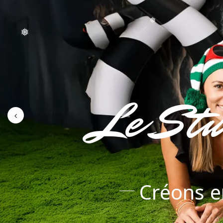
❅
❅
❅
Le Stu
Créons e